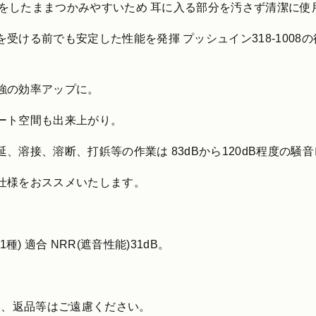
袋)をしたままつかみやすいため 耳に入る部分を汚さず清潔に使
受ける前でも安定した性能を発揮 プッシュイン318-1008
。
強の効率アップに。
ート空間も出来上がり。
溶接、溶断、打鋲等の作業は 83dBから120dB程度の騒
仕様をおススメいたします。
1種) 適合 NRR(遮音性能)31dB。
交換、返品等はご遠慮ください。