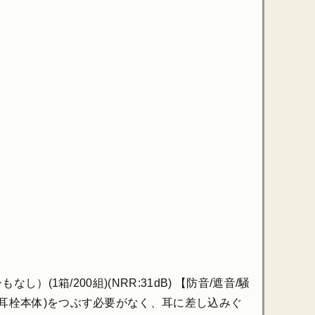
(1箱/200組)(NRR:31dB) 【防音/遮音/騒
(耳栓本体)をつぶす必要がなく、耳に差し込みぐ