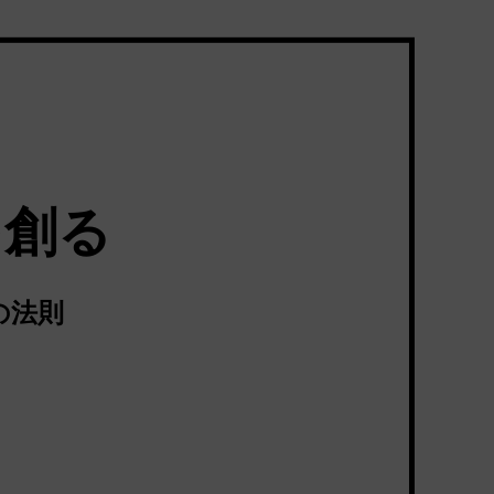
を創る
の法則