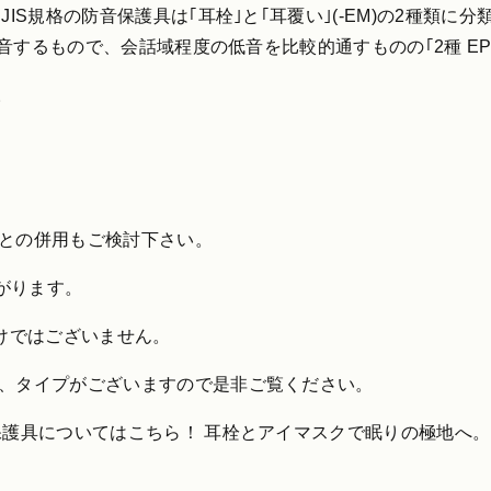
JIS規格の防音保護具は｢耳栓｣と｢耳覆い｣(-EM)の2種類
遮音するもので、会話域程度の低音を比較的通すものの｢2種 EP
。
フとの併用もご検討下さい。
がります。
わけではございません。
形、タイプがございますので是非ご覧ください。
保護具についてはこちら！ 耳栓とアイマスクで眠りの極地へ。